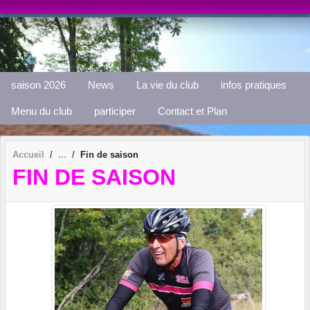
Panneau de gestion des cookies
saison 2026
News
La vie du club
infos pratiques
Menu du club
participer
Contact et Plan
Accueil
Fin de saison
FIN DE SAISON