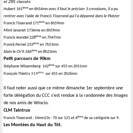
et 285 classés
ème
Hubert 161
en 6h54mn
avec il faut le préciser 3 crevaisons, il a pu
rentrer avec l’aide de Francis Tisserand qui l’a dépanné dans le Platzer
ème
Francis Tisserand 171
en 6h59mn
Mimi Javanet 173éme en 6h59mn
ème
Francis Jeandel 228
en 7h47mn
ème
Franck Pernel 233
en 7h53mn
ème
Alain le Ch’ti 266
en 8h23mn
Petit parcours de 90km
ème
Stéphane Wissemberg 142
sur 455 en 2h51mn
èm
e
François Thietry
319
sur 455 en 3h26mn
Il faut noter aussi que ce même dimanche 1er septembre une
forte délégation du CCC s'est rendue à la randonnée des Images
de nos amis de Vélocio.
CLM Taintrux
ème
Francis Tisserand : 54mn23s - 70 sur 121 et 6
de sa catégorie sur 9.
Les Montées du Haut du Tôt.