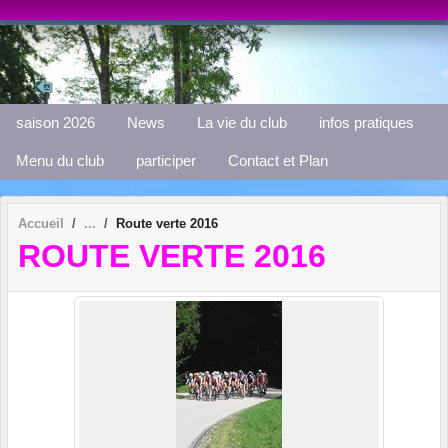
Panneau de gestion des cookies
saison 2026
News
La vie du club
infos pratiques
Menu du club
participer
Contact et Plan
Accueil
Route verte 2016
ROUTE VERTE 2016