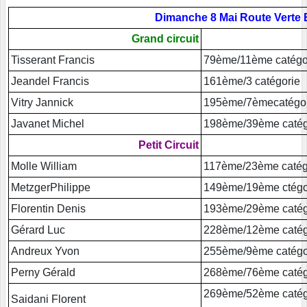
Dimanche 8 Mai Route Verte 
Grand circuit
Tisserant Francis
79ème/11ème catégo
Jeandel Francis
161ème/3 catégorie
Vitry Jannick
195ème/7èmecatégo
Javanet Michel
198ème/39ème catég
Petit Circuit
Molle William
117ème/23ème catég
MetzgerPhilippe
149ème/19ème ctégo
Florentin Denis
193ème/29ème catég
Gérard Luc
228ème/12ème catég
Andreux Yvon
255ème/9ème catégo
Perny Gérald
268ème/76ème catég
269ème/52ème catég
Saidani Florent