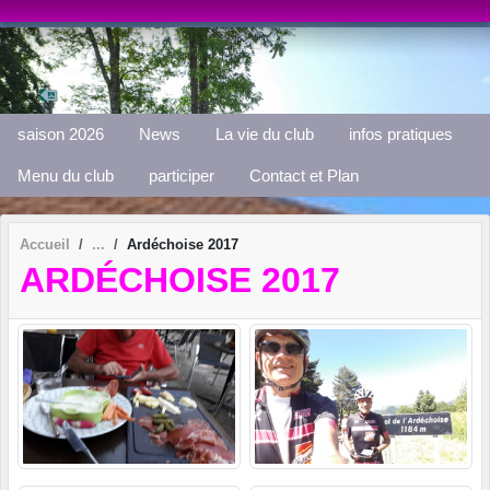
Panneau de gestion des cookies
saison 2026
News
La vie du club
infos pratiques
Menu du club
participer
Contact et Plan
Accueil
Ardéchoise 2017
ARDÉCHOISE 2017