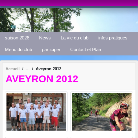
Panneau de gestion des cookies
saison 2026
News
La vie du club
infos pratiques
Menu du club
participer
Contact et Plan
Accueil
Aveyron 2012
AVEYRON 2012