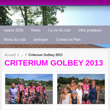
Panneau de gestion des cookies
saison 2026
News
La vie du club
infos pratiques
Menu du club
participer
Contact et Plan
Accueil
Criterium Golbey 2013
CRITERIUM GOLBEY 2013