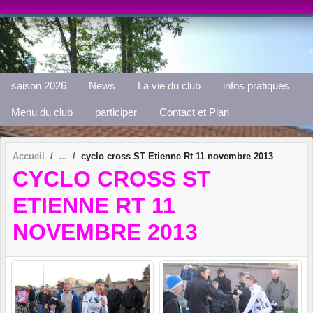
Panneau de gestion des cookies
saison 2026
News
La vie du club
infos pratiques
Menu du club
participer
Contact et Plan
Accueil
cyclo cross ST Etienne Rt 11 novembre 2013
CYCLO CROSS ST
ETIENNE RT 11
NOVEMBRE 2013