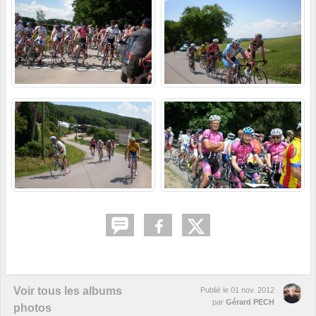
Voir tous les albums
Publié le
01 nov. 2012
par
Gérard PECH
photos