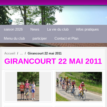
Panneau de gestion des cookies
saison 2026
News
La vie du club
infos pratiques
Menu du club
participer
Contact et Plan
Accueil
Girancourt 22 mai 2011
GIRANCOURT 22 MAI 2011