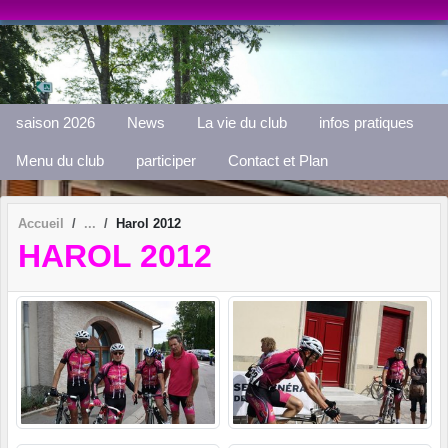
Panneau de gestion des cookies
saison 2026
News
La vie du club
infos pratiques
Menu du club
participer
Contact et Plan
Accueil
Harol 2012
HAROL 2012