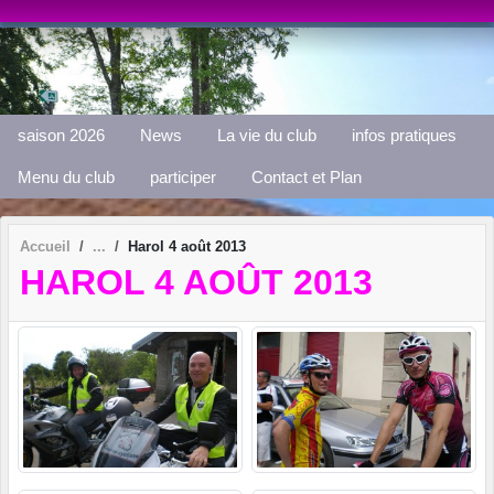
Panneau de gestion des cookies
saison 2026
News
La vie du club
infos pratiques
Menu du club
participer
Contact et Plan
Accueil
Harol 4 août 2013
HAROL 4 AOÛT 2013