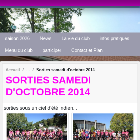
Panneau de gestion des cookies
saison 2026
News
La vie du club
infos pratiques
Menu du club
participer
Contact et Plan
Accueil
Sorties samedi d'octobre 2014
SORTIES SAMEDI
D'OCTOBRE 2014
sorties sous un ciel d'été indien...