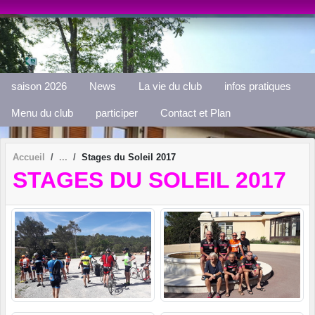
Panneau de gestion des cookies
saison 2026
News
La vie du club
infos pratiques
Menu du club
participer
Contact et Plan
Accueil
Stages du Soleil 2017
STAGES DU SOLEIL 2017