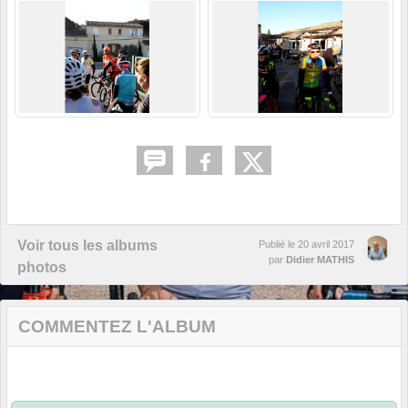
Voir tous les albums
Publié le
20 avril 2017
par
Didier MATHIS
photos
COMMENTEZ L'ALBUM