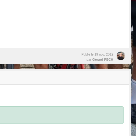
Publié le
19 nov. 2012
par
Gérard PECH