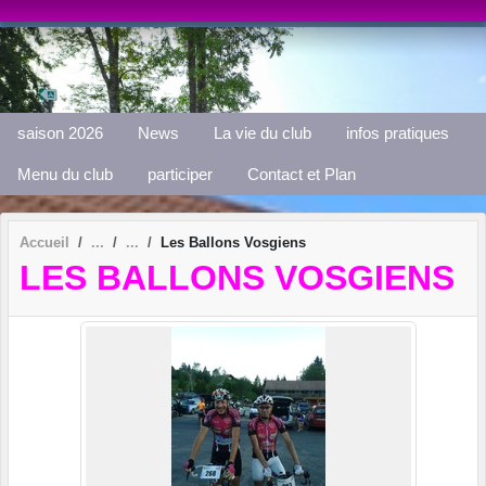
Panneau de gestion des cookies
saison 2026
News
La vie du club
infos pratiques
Menu du club
participer
Contact et Plan
Accueil
Les Ballons Vosgiens
LES BALLONS VOSGIENS