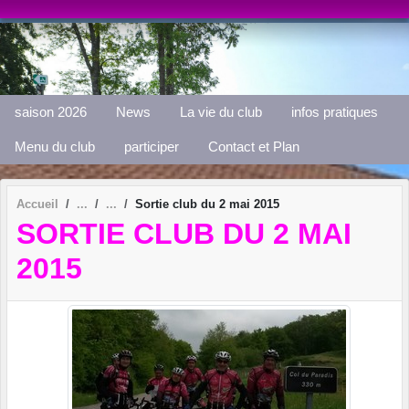
Panneau de gestion des cookies
saison 2026
News
La vie du club
infos pratiques
Menu du club
participer
Contact et Plan
Accueil
Sortie club du 2 mai 2015
SORTIE CLUB DU 2 MAI
2015