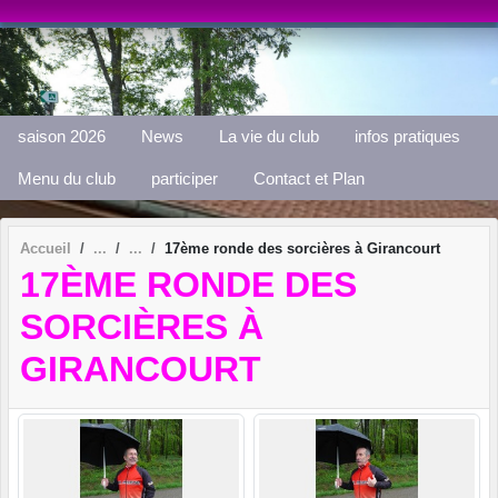
Panneau de gestion des cookies
saison 2026
News
La vie du club
infos pratiques
Menu du club
participer
Contact et Plan
Accueil
17ème ronde des sorcières à Girancourt
17ÈME RONDE DES
SORCIÈRES À
GIRANCOURT