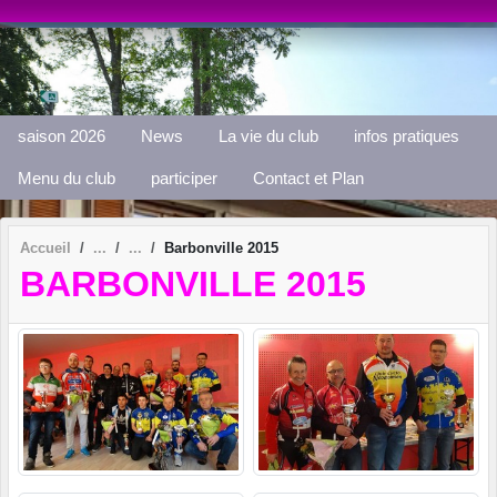
Panneau de gestion des cookies
saison 2026
News
La vie du club
infos pratiques
Menu du club
participer
Contact et Plan
Accueil
Barbonville 2015
BARBONVILLE 2015