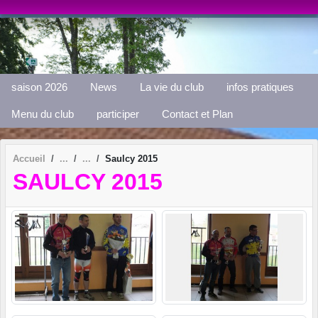
Panneau de gestion des cookies
saison 2026
News
La vie du club
infos pratiques
Menu du club
participer
Contact et Plan
Accueil
Saulcy 2015
SAULCY 2015