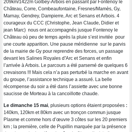
209km/1422m Golbey-Arbois en passant par Fontenoy le
Château, Corre, Combeaufontaine, Fresnes/Mamès, Gy,
Marnay, Gendrey, Dampierre, Arc et Senans et Arbois. 4
courageux du CCC (Christophe, Jean Claude, Didier et
jean Marc) nous ont accompagnés jusque Fontenoy le
Château où peu de temps après la pluie s’est invitée pour
une courte apparition. Une pause méridienne sur le parvis
de la mairie de Gy pour reprendre des forces, un passage
devant les Salines Royales d
’
Arc et Senans et enfin
l’arrivée à Arbois. Le parcours a été parsemé de quelques 6
crevaisons !!! Mais cela n’a pas perturbé la marche en avant
du groupe, l’assistance technique a assuré. La belle
récompense du soir a été dans l’assiette avec une bonne
saucisse de Morteau à la cancoillotte chaude.
Le dimanche 15 mai
, plusieurs options étaient proposées
:
140km, 120km et 80km avec un tronçon commun jusque
Plasme et comme hors d’œuvre 3 côtes sur les 20 premiers
km ; la première, celle de Pupillin marquée par la présence