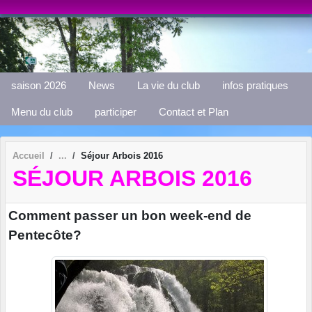
Panneau de gestion des cookies
saison 2026
News
La vie du club
infos pratiques
Menu du club
participer
Contact et Plan
Accueil
Séjour Arbois 2016
SÉJOUR ARBOIS 2016
Comment passer un bon week-end de
Pentecôte?