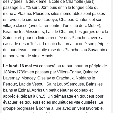
des vignes, la deuxième la côte de Chamolle (aïe !)
passage à 17% sur 300m puis enfin la longue côte qui
mène à Plasme. Plusieurs sites mémorables sont passés
en revue : le cirque de Ladoye, Château Chalons et son
village classé (avec la rencontre d’un club de « Mob »),
Beaume les Messieurs, Lac de Chalain, Les gorges de « la
Saine » et pour en finir la reculée des Planches avec sa
cascade des « Tufs ». Le soir chacun a raconté son périple
du jour devant une truite rose des Planches au Savagnin et
un bon verre de vin d’Arbois.
Le lundi 16 mai
est consacré au retour pour un périple de
188km/1739m en passant par Villers-Farlay, Quingey,
Lavernay, Moncey, Oiselay et Grachaux, Noidans le
Ferroux, Lac de Vesoul, Saint Loup/Semouse, Bains les
bains et Epinal. Après un petit déjeuner copieux et
apprécié, départ à 8h15. Un démarrage en douceur pour
évacuer les douleurs et les inquiétudes vite oubliées. Le
groupe progresse à bonne allure avec un vent favorable,