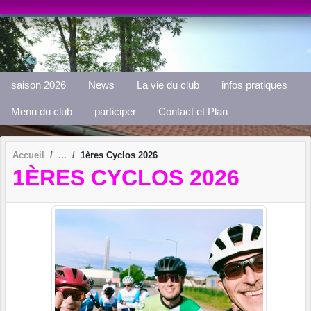
Panneau de gestion des cookies
saison 2026
News
La vie du club
infos pratiques
Menu du club
participer
Contact et Plan
Accueil
1ères Cyclos 2026
1ÈRES CYCLOS 2026