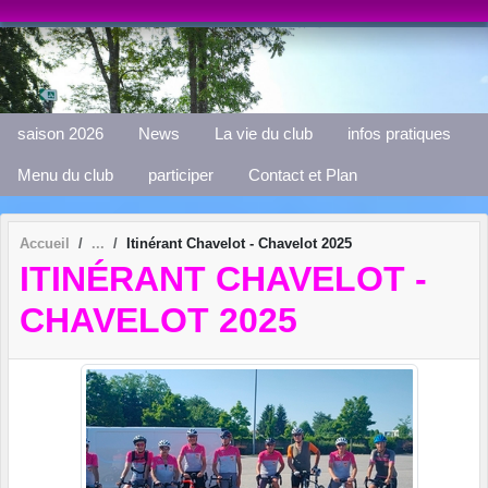
Panneau de gestion des cookies
saison 2026
News
La vie du club
infos pratiques
Menu du club
participer
Contact et Plan
Accueil
Itinérant Chavelot - Chavelot 2025
ITINÉRANT CHAVELOT -
CHAVELOT 2025